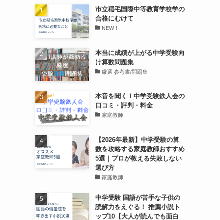
市立稲毛国際中等教育学校学の
合格にむけて
NEW！
本当に成績が上がる中学受験向
け算数問題集
厳選 参考書/問題集
本音を聞く！中学受験鉄人会の
口コミ・評判・料金
家庭教師
【2026年最新】中学受験の算
数を攻略する家庭教師おすすめ
5選｜プロが教える失敗しない
選び方
家庭教師
中学受験 国語が苦手な子供の
読解力をえぐる！ 推薦小説ト
ップ10【大人が読んでも面白