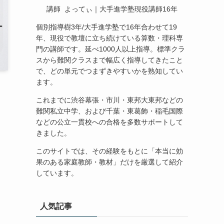
講師 よってぃ｜大手進学塾現役講師16年
個別指導樹3年/大手進学塾で16年合わせて19
年、現役で教壇に立ち続けている算数・理科専
門の講師です。延べ1000人以上指導。標準クラ
スから難関クラスまで幅広く指導してきたこと
で、どの単元でつまずきやすいかを熟知してい
ます。
これまでに渋谷幕張・市川・東邦大東邦などの
難関私立中学、および千葉・東葛飾・稲毛国際
などの公立一貫校への合格を多数サポートして
きました。
このサイトでは、その経験をもとに「本当に効
果のある家庭教師・教材」だけを厳選して紹介
しています。
人気記事