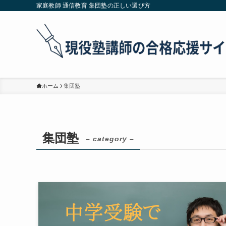
家庭教師 通信教育 集団塾の正しい選び方
ホーム
集団塾
集団塾
– category –