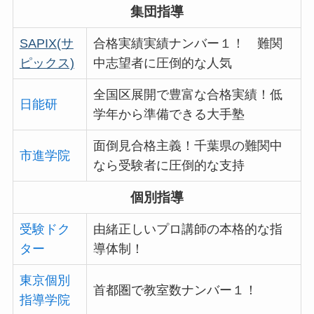
集団指導
SAPIX(サ
合格実績実績ナンバー１！ 難関
ピックス)
中志望者に圧倒的な人気
全国区展開で豊富な合格実績！低
日能研
学年から準備できる大手塾
面倒見合格主義！千葉県の難関中
市進学院
なら受験者に圧倒的な支持
個別指導
受験ドク
由緒正しいプロ講師の本格的な指
ター
導体制！
東京個別
首都圏で教室数ナンバー１！
指導学院