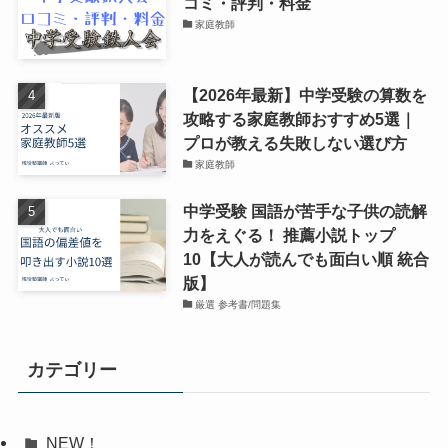
コミ・評判・料金
家庭教師
【2026年最新】中学受験の算数を
攻略する家庭教師おすすめ5選｜
プロが教える失敗しない選び方
家庭教師
中学受験 国語が苦手な子供の読解
力をえぐる！ 推薦小説トップ
10【大人が読んでも面白い順 統合
版】
厳選 参考書/問題集
カテゴリー
NEW！