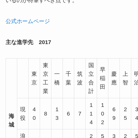
いるのが特筆すべき点です。
公式ホームページ
主な進学先 2017
東
国
早
東
京
一
千
筑
立
慶
上
稲
京
工
橋
葉
波
合
應
智
田
業
計
1
1
現
4
1
6
2
8
6
7
1
0
海
役
0
3
9
5
4
2
城
浪
2
5
3
2