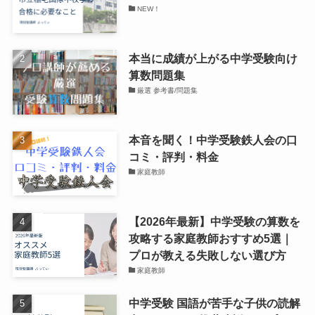
NEW！
本当に成績が上がる中学受験向け
算数問題集
厳選 参考書/問題集
本音を聞く！中学受験鉄人会の口
コミ・評判・料金
家庭教師
【2026年最新】中学受験の算数を
攻略する家庭教師おすすめ5選｜
プロが教える失敗しない選び方
家庭教師
中学受験 国語が苦手な子供の読解