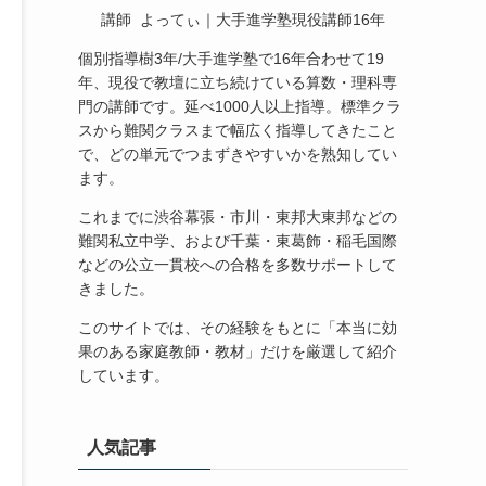
講師 よってぃ｜大手進学塾現役講師16年
個別指導樹3年/大手進学塾で16年合わせて19
年、現役で教壇に立ち続けている算数・理科専
門の講師です。延べ1000人以上指導。標準クラ
スから難関クラスまで幅広く指導してきたこと
で、どの単元でつまずきやすいかを熟知してい
ます。
これまでに渋谷幕張・市川・東邦大東邦などの
難関私立中学、および千葉・東葛飾・稲毛国際
などの公立一貫校への合格を多数サポートして
きました。
このサイトでは、その経験をもとに「本当に効
果のある家庭教師・教材」だけを厳選して紹介
しています。
人気記事