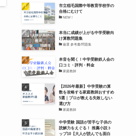
市立稲毛国際中等教育学校学の
合格にむけて
NEW！
本当に成績が上がる中学受験向
け算数問題集
厳選 参考書/問題集
本音を聞く！中学受験鉄人会の
口コミ・評判・料金
家庭教師
【2026年最新】中学受験の算
数を攻略する家庭教師おすすめ
5選｜プロが教える失敗しない
選び方
家庭教師
中学受験 国語が苦手な子供の
読解力をえぐる！ 推薦小説ト
ップ10【大人が読んでも面白