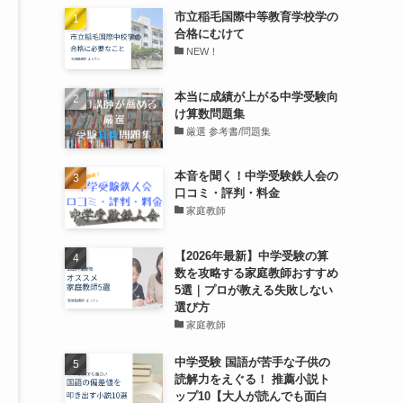
市立稲毛国際中等教育学校学の
合格にむけて
NEW！
本当に成績が上がる中学受験向
け算数問題集
厳選 参考書/問題集
本音を聞く！中学受験鉄人会の
口コミ・評判・料金
家庭教師
【2026年最新】中学受験の算
数を攻略する家庭教師おすすめ
5選｜プロが教える失敗しない
選び方
家庭教師
中学受験 国語が苦手な子供の
読解力をえぐる！ 推薦小説ト
ップ10【大人が読んでも面白