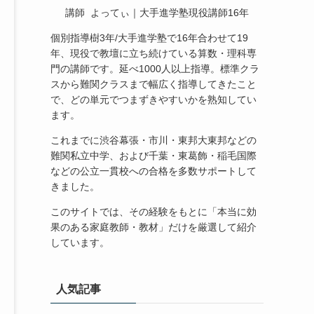
講師 よってぃ｜大手進学塾現役講師16年
個別指導樹3年/大手進学塾で16年合わせて19
年、現役で教壇に立ち続けている算数・理科専
門の講師です。延べ1000人以上指導。標準クラ
スから難関クラスまで幅広く指導してきたこと
で、どの単元でつまずきやすいかを熟知してい
ます。
これまでに渋谷幕張・市川・東邦大東邦などの
難関私立中学、および千葉・東葛飾・稲毛国際
などの公立一貫校への合格を多数サポートして
きました。
このサイトでは、その経験をもとに「本当に効
果のある家庭教師・教材」だけを厳選して紹介
しています。
人気記事